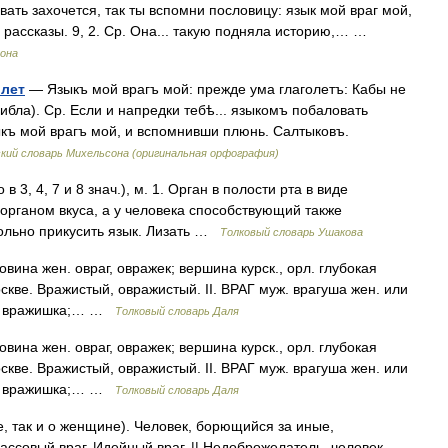
вать захочется, так ты вспомни пословицу: язык мой враг мой,
рассказы. 9, 2. Ср. Она... такую подняла историю,… …
сона
олет
— Языкъ мой врагъ мой: прежде ума глаголетъ: Кабы не
гибла). Ср. Если и напредки тебѣ... языкомъ побаловать
ыкъ мой врагъ мой, и вспомнивши плюнь. Салтыковъ.
кий словарь Михельсона (оригинальная орфография)
в 3, 4, 7 и 8 знач.), м. 1. Орган в полости рта в виде
органом вкуса, а у человека способствующий также
Больно прикусить язык. Лизать …
Толковый словарь Ушакова
вина жен. овраг, овражек; вершина курск., орл. глубокая
скве. Вражистый, овражистый. II. ВРАГ муж. врагуша жен. или
ко, вражишка;… …
Толковый словарь Даля
вина жен. овраг, овражек; вершина курск., орл. глубокая
скве. Вражистый, овражистый. II. ВРАГ муж. врагуша жен. или
ко, вражишка;… …
Толковый словарь Даля
не, так и о женщине). Человек, борющийся за иные,
ссовый враг. Идейный враг. || Недоброжелатель, человек,