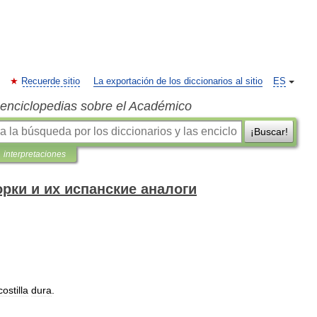
Recuerde sitio
La exportación de los diccionarios al sitio
ES
s enciclopedias sobre el Académico
¡Buscar!
interpretaciones
рки и их испанские аналоги
costilla
dura
.