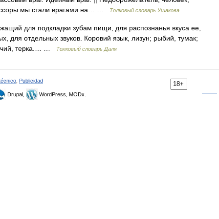
й ссоры мы стали врагами на… …
Толковый словарь Ушакова
ужащий для подкладки зубам пищи, для распознанья вкуса ее,
ых, для отдельных звуков. Коровий язык, лизун; рыбий, тумак;
шачий, терка.… …
Толковый словарь Даля
técnico
,
Publicidad
18+
Drupal,
WordPress, MODx.