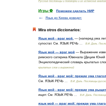
Русские
пословицы
и
поговорки
и
их
испанские
аналог
Игры ⚽
Поможем сделать НИР
Язык до Киева доведет.
Mira otros diccionarios:
Язык мой - враг мой.
— (наперед ума леп
супостат. См. ЯЗЫК РЕЧЬ …
В.И. Даль. Посл
Язык мой — враг мой
— Выражение извест
римского сатирика Ювенала (Децим Юний Юв
Энциклопедический словарь крылатых сло
крылатых слов и выражений
Язык мой - враг мой: прежде ума глагол
См. ЯЗЫК РЕЧЬ …
В.И. Даль. Пословицы русск
Язык мой - враг мой: прежде ума рыщет
ищет. См. ЯЗЫК РЕЧЬ …
В.И. Даль. Пословиц
язык мой — враг мой: прежде ума глаго