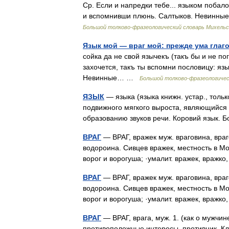
Ср. Если и напредки тебе... языком побало
и вспомнивши плюнь. Салтыков. Невинные 
Большой толково-фразеологический словарь Михель
Язык мой — враг мой: прежде ума глаг
сойка да не свой язычекъ (такъ бы и не по
захочется, такъ ты вспомни пословицу: яз
Невинные… …
Большой толково-фразеологичес
ЯЗЫК
— языка (языка книжн. устар., только 
подвижного мягкого выроста, являющийся 
образованию звуков речи. Коровий язык. 
ВРАГ
— ВРАГ, вражек муж. враговина, враго
водороина. Сивцев вражек, местность в Мо
ворог и ворогуша; ·умалит. вражек, враж
ВРАГ
— ВРАГ, вражек муж. враговина, враго
водороина. Сивцев вражек, местность в Мо
ворог и ворогуша; ·умалит. вражек, враж
ВРАГ
— ВРАГ, врага, муж. 1. (как о мужчи
противоположные интересы, противник. Кла