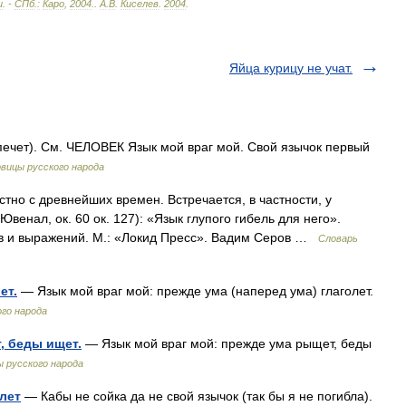
и
. -
СПб
.
:
Каро
,
2004
.
.
А
.
В
.
Киселев
.
2004
.
Яйца курицу не учат.
ечет). См. ЧЕЛОВЕК Язык мой враг мой. Свой язычок первый
овицы русского народа
но с древнейших времен. Встречается, в частности, у
енал, ок. 60 ок. 127): «Язык глупого гибель для него».
в и выражений. М.: «Локид Пресс». Вадим Серов …
Словарь
ет.
— Язык мой враг мой: прежде ума (наперед ума) глаголет.
ого народа
, беды ищет.
— Язык мой враг мой: прежде ума рыщет, беды
ы русского народа
лет
— Кабы не сойка да не свой язычок (так бы я не погибла).