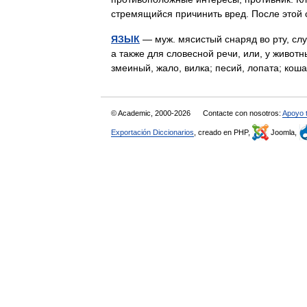
стремящийся причинить вред. После это
ЯЗЫК
— муж. мясистый снаряд во рту, сл
а также для словесной речи, или, у животн
змеиный, жало, вилка; песий, лопата; ко
© Academic, 2000-2026
Contacte con nosotros:
Apoyo 
Exportación Diccionarios
, creado en PHP,
Joomla,