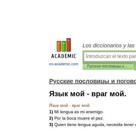
Los diccionarios y la
es-academic.com
Русские пословицы и поговорки и их испанские аналоги
Русские пословицы и погово
Язык мой - враг мой.
Язык
мой
-
враг
мой
.
1
)
Mi
lengua
es
mi
enemigo
.
2
)
Por
la
boca
muere
el
pez
.
3
)
Quien
tiene
lengua
aguda
,
necesita
tener